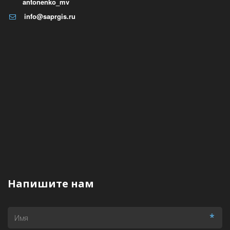
antonenko_mv
info@saprgis.ru
Напишите нам
*