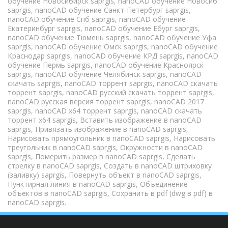
обучение Новосибирск saprgis
, 
nanoCAD обучение Новосиб 
saprgis
, 
nanoCAD обучение Санкт-Петербург saprgis
, 
nanoCAD обучение Спб saprgis
, 
nanoCAD обучение 
Екатеринбург saprgis
, 
nanoCAD обучение Ебург saprgis
, 
nanoCAD обучение Тюмень saprgis
, 
nanoCAD обучение Уфа 
saprgis
, 
nanoCAD обучение Омск saprgis
, 
nanoCAD обучение 
Краснодар saprgis
, 
nanoCAD обучение КРД saprgis
, 
nanoCAD 
обучение Пермь saprgis
, 
nanoCAD обучение Красноярск 
saprgis
, 
nanoCAD обучение Челябинск saprgis
, 
nanoCAD 
скачать saprgis
, 
nanoCAD торрент saprgis
, 
nanoCAD скачать 
торрент saprgis
, 
nanoCAD русский скачать торрент saprgis
, 
nanoCAD русская версия торрент saprgis
, 
nanoCAD 2017 
saprgis
, 
nanoCAD x64 торрент saprgis
, 
nanoCAD скачать 
торрент x64 saprgis
, 
Вставить изображение в nanoCAD 
saprgis
, 
Привязать изображение в nanoCAD saprgis
, 
Нарисовать прямоугольник в nanoCAD saprgis
, 
Нарисовать 
треугольник в nanoCAD saprgis
, 
Окружности в nanoCAD 
saprgis
, 
Померить размер в nanoCAD saprgis
, 
Сделать 
стрелку в nanoCAD saprgis
, 
Создать в nanoCAD штриховку 
(заливку) saprgis,
Повернуть объект в nanoCAD saprgis
, 
Пунктирная линия в nanoCAD saprgis
, 
Объединение 
объектов в nanoCAD saprgis
, 
Сохранить в pdf (dwg в pdf) в 
nanoCAD saprgis
.